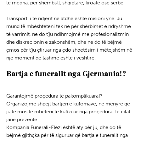
të mëdha, për shembull, shqiptarë, kroatë ose serbë.
Transferimi i morgut në atdhe
Transporti i të ndjerit në atdhe është misioni ynë. Ju
mund të mbështeteni tek ne për shërbimet e ndryshme
të varrimit, ne do t’ju ndihmojmë me profesionalizmin
dhe diskrecionin e zakonshëm, dhe ne do të bëjmë
çmos për t’ju çliruar nga çdo shqetësim i mëtejshëm në
një moment që tashmë është i vështirë.
Bartja e funeralit nga Gjermania!?
Transporti i Kufomës në Atdhe
Garantojmë proçedura të pakomplikuara!?
Organizojmë shpejt bartjen e kufomave, në mënyrë që
ju të mos të mbeteni të kufizuar nga proçedurat të cilat
janë prezentë.
Kompania Funerali-Elezi është aty për ju, dhe do të
bëjmë gjithçka për të siguruar që bartja e funeralit nga