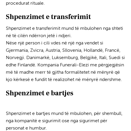
procedurat rituale.
Shpenzimet e transferimit
Shpenzimet e transferimit mund të mbulohen nga shteti
në të cilën ndërron jetë i ndjeri.
Nëse një person i cili vdes në një nga vendet si
Gjermania, Zvicra, Austria, Sllovenia, Hollandë, Francë,
Norvegji. Danimarkë, Luksemburg, Belgjikë, Itali, Suedi si
edhe Finlandë. Kompania Funerali-Elezi me përgjegjësin
më të madhe merr të gjitha formalitetet në mënyrë që
kjo kërkesë e fundit të realizohet në mënyrë ndershme.
Shpenzimet e bartjes
Transporti i Kufomës
në Atdhe
Shpenzimet e bartjes mund të mbulohen, për shembull,
nga kompanitë e sigurimit ose nga sigurimet për
personat e humbur.