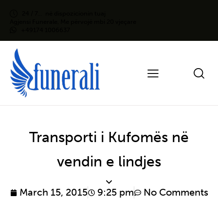
24 / 7...
në dispozicionin tuaj
Agjensi Funerale, Me përvojë mbi 20 vjeçare
+49174 1006637
Transporti i Kufomës në
vendin e lindjes
March 15, 2015
9:25 pm
No Comments