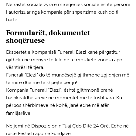
Në rastet sociale zyra e mirëqënies
sociale
është personi
i autorizuar nga kompania për shpenzime kush do ti
bartë.
Formularët, dokumentet
shoqëruese
Ekspertët e Kompanisë Funerali Elezi kanë përgatitur
gjithçka në mënyrë të tillë që të mos ketë vonesa apo
vështirësi të tjera.
Funerali “Elezi” do të mundësojë gjithmonë zgjidhjen më
të mirë dhe më të shpejtë për ju!
Kompania Funerali “Elezi”, është gjithmonë pranë
bashkëatdhetarëve në momentet më të trishtuara. Ku
përpos shërbimeve në kohë, janë edhe më afër
familjarëve.
Transporti i Kufomës në Atdhe
Ne jemi në Dispozicionin Tuaj Çdo Ditë 24 Orë, Edhe në
raste Festash apo në Fundjavë.