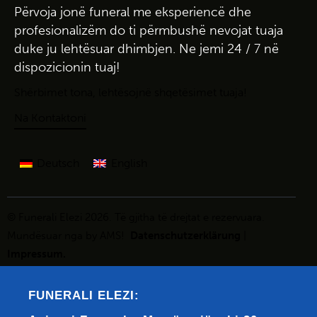
Përvoja
jonë
funeral
me
eksperiencë
dhe
profesionalizëm
do
ti
përmbushë
nevojat
tuaja
duke
ju
lehtësuar
dhimbjen
. Ne
jemi
24 / 7
në
dispozicionin
tuaj!
Shërbimet
t
ona
,
le
htëso
jnë
shqetësimet tuaja
!
Na Kontaktoni
Deutsch
English
© Funerali Elezi
2026. Të gjitha të
drejtat
e rezervuara.
Mundësuar nga by
AMS!
Datenschutzerklärung
|
Impressum
.
FUNERALI ELEZI: