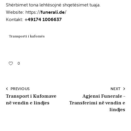
Shërbimet tona lehtësojnë shqetësimet tuaja.
Website: https://
funerali.de
/
Kontakt:
+49174 1006637
Transporti i kufomës
0
PREVIOUS
NEXT
Transport i Kufomave
Agjensi Funerale –
në vendin e lindjes
Transferimi në vendin e
lindjes