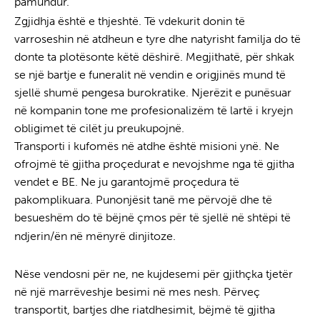
pamundur.
Transporti i Kufomës në Atdhe
Zgjidhja është e thjeshtë. Të vdekurit donin të
varroseshin në atdheun e tyre dhe natyrisht familja do të
donte ta plotësonte këtë dëshirë. Megjithatë, për shkak
se një bartje e funeralit në vendin e origjinës mund të
sjellë shumë pengesa burokratike. Njerëzit e punësuar
në kompanin tone me profesionalizëm të lartë i kryejn
obligimet të cilët ju preukupojnë.
Transporti i kufomës në atdhe është misioni ynë. Ne
ofrojmë të gjitha proçedurat e nevojshme nga të gjitha
vendet e BE. Ne ju garantojmë proçedura të
pakomplikuara. Punonjësit tanë me përvojë dhe të
besueshëm do të bëjnë çmos për të sjellë në shtëpi të
ndjerin/ën në mënyrë dinjitoze.
Transporti i Kufomës
në Atdhe
Nëse vendosni për ne, ne kujdesemi për gjithçka tjetër
në një marrëveshje besimi në mes nesh. Përveç
transportit, bartjes dhe riatdhesimit, bëjmë të gjitha