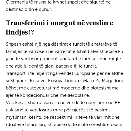
Gjermania të mund të kryhet shpejt dhe sigurtë në
destinacionin e duhur.
Transferimi i morgut në atdhe
Transferimi i morgut
në vendin e
lindjes
!?
Transporti i Kufomës në Atdhe
Shpesh është një nga dëshirat e fundit të anëtarëve të
familjes të varrosen në varrezat e fshatit afër shtëpisë ku
janë të varrosur prindërit, anëtarët e familjes dhe miqtë
dhe atje ju doni të gjeni paqen e tij të fundit.
Transporti i të ndjerit nga vendet Europiane
për në atdhe
si Shqiperi, Kosovë, Kosova Lindore, Mali i Zi, Maqedoni,
bëhet me autoveturat më moderne dhe plotesisht me
ajër të kondecionuar dhe me aeroplane.
Veç kësaj, shumë varreza në vende të ndryshme ne BE
nuk janë të vendosura mirë për njerëzit të besimit
mysliman, kështu që respektimi i riteve të varrimit dhe
ritualeve fetare larg shtëpisë do të ishte e vështirë ose e