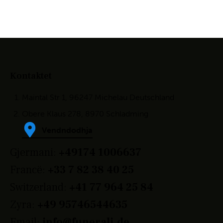
Kontaktet
Maintal Str 1, 96247 Michelau Deutschland
Obere Klaus 278, 8970 Schladming
Vendndodhja
Gjermani:
+49174 1006637
Francë:
+33 7 82 38 40 25
Switzerland:
+41 77 964 25 84
Zyra:
+49 95746544635
Email:
info@funerali.de