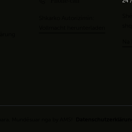
Phone-call
24 /
Shë
Shkarko Autorizimin:
shq
Vollmacht herunterladen
lärung
Na 
uara. Mundësuar nga by
AMS!
Datenschutzerklärun