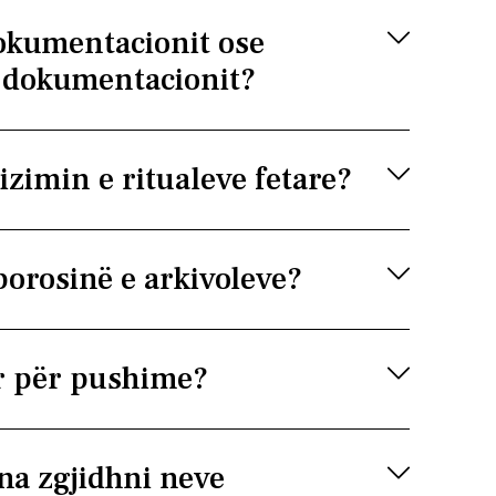
dokumentacionit ose
ë dokumentacionit?
zimin e ritualeve fetare?
porosinë e arkivoleve?
ur për pushime?
na zgjidhni neve