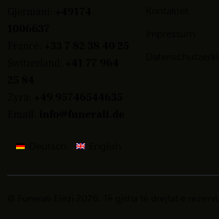
Gjermani:
+49174
Kontaktet
1006637
Impressum
Francë:
+33 7 82 38 40 25
Datenschutzerk
Switzerland:
+41 77 964
25 84
Zyra:
+49 95746544635
Email:
info@funerali.de
Deutsch
English
© Funerali Elezi
2026. Të gjitha të
drejtat
e rezerv