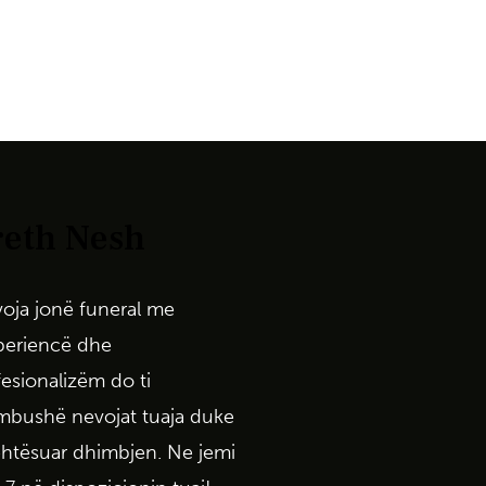
eth Nesh
voja
jonë
funeral
me
periencë
dhe
fesionalizëm
do
ti
mbushë
nevojat
tuaja
duke
ehtësuar
dhimbjen
. Ne
jemi