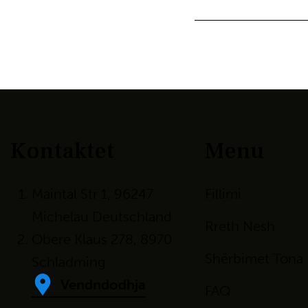
Kontaktet
Menu
Maintal Str 1, 96247
Fillimi
Michelau Deutschland
Rreth Nesh
Obere Klaus 278, 8970
Shërbimet Tona
Schladming
Vendndodhja
FAQ