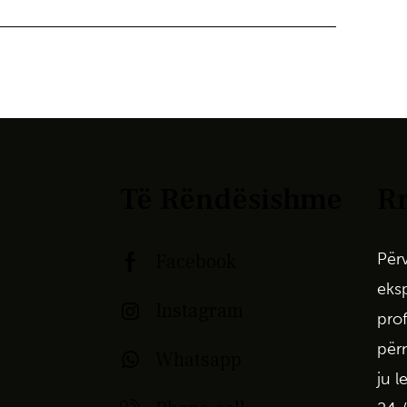
Të Rëndësishme
Rr
Për
Facebook
eks
Instagram
pro
për
Whatsapp
ju
l