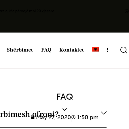
erale, Me përvojë mbi 20 vjeçare
Shërbimet
FAQ
Kontaktet
FAQ
ërbimesh ofroni?
May 27, 2020
1:50 pm