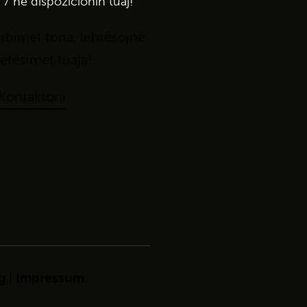
 7
në
dispozicionin
tuaj!
rbimet
t
ona
,
le
htëso
jnë
etësimet tuaja
!
Kontaktoni
g
|
Impressum
.