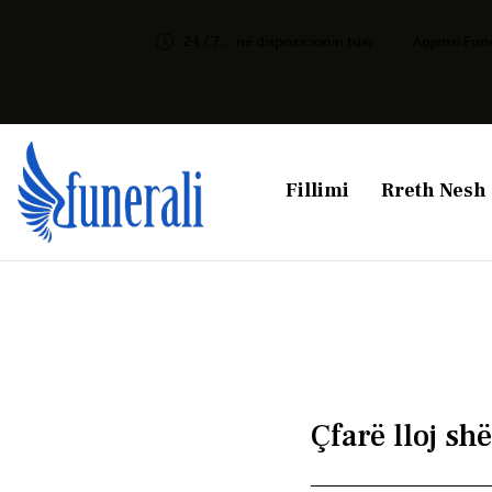
24 / 7...
në dispozicionin tuaj
Agjensi Fun
Fillimi
Rreth Nesh
Çfarë lloj sh