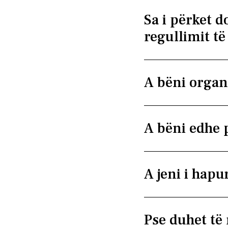
Sa i përket 
regullimit t
A bëni organi
A bëni edhe 
A jeni i hap
Pse duhet të 