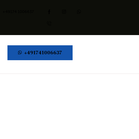
+49174 1006637
+491741006637