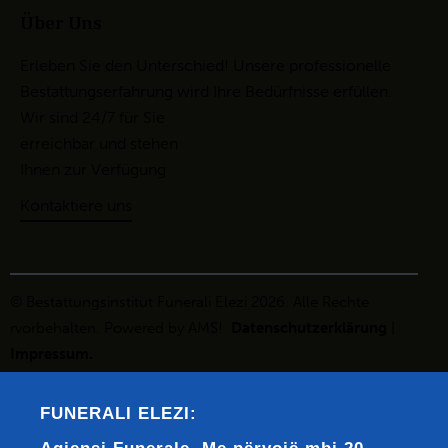
Über Uns
Erleben Sie den Unterschied! Unsere professionelle
Bestattungserfahrung wird Ihre Bedürfnisse erfüllen.
Wir sind 24/7 für Sie
erreichbar und stehen
Ihnen zur Verfügung
Kontaktiere uns
© Bestattungsinstitut
Funerali Elezi
2026. Alle
Rechte
rvo
rbeh
alte
n
. Powered by
AMS!
Datenschutzerklärung
|
Impressum
.
FUNERALI ELEZI: