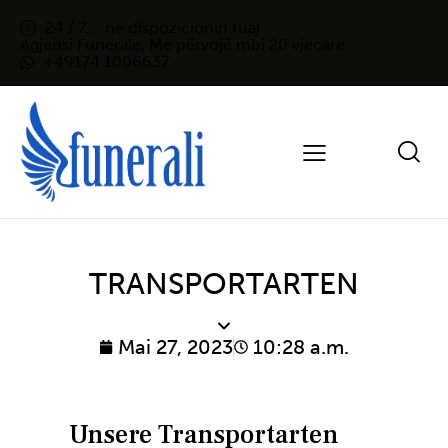
24 / 7...
në dispozicionin tuaj
Agjensi Funerale, Me përvojë mbi 20 vjeçare
+49174 1006637
TRANSPORTARTEN
Mai 27, 2023
10:28 a.m.
Unsere Transportarten