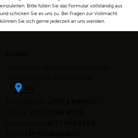
einzuleiten. Bitte füllen Sie das Formular vollständig aus
und schicken Sie es uns zu. Bei Fragen zur Vollmacht
können Sie sich gerne jederzeit an uns wenden.
Kontakte
Maintal Str 1, 96247 Michelau Deutschland
Obere Klaus 278, 8970 Schladming
Lage
Deutschland:
+49174 1006637
France:
+33 7 82 38 40 25
Switzerland:
+41 77 964 25 84
Büro:
+49 95746544635