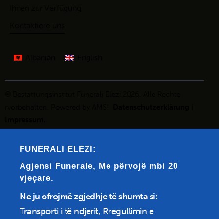
Ihnen zur Verfügung
Kontaktiere uns
Albanian
English
© Bestattungsinstitut
Funerali Elezi
2026. Alle
Rechte
rvo
rbeh
alte
n
. Powered by
AMS!
Datenschutzerklärung
|
Impressum
.
FUNERALI ELEZI:
Agjensi Funerale, Me përvojë mbi 20
vjeçare.
Ne ju ofrojmë zgjedhje të shumta si:
Transporti i të ndjerit, Rregullimin e