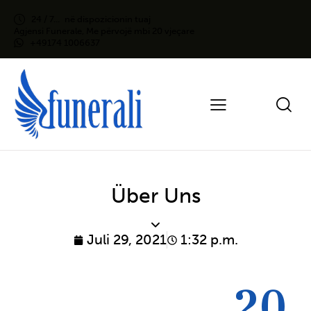
24 / 7...
në dispozicionin tuaj
Agjensi Funerale, Me përvojë mbi 20 vjeçare
+49174 1006637
Über Uns
Juli 29, 2021
1:32 p.m.
2
0