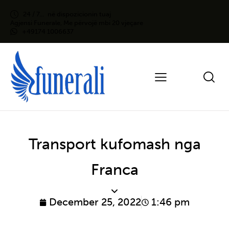
24 / 7...
në dispozicionin tuaj
Agjensi Funerale, Me përvojë mbi 20 vjeçare
+49174 1006637
Transport kufomash nga
Franca
December 25, 2022
1:46 pm