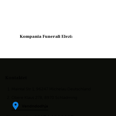
Kompania Funerali Elezi:
Kontaktet
Maintal Str 1, 96247 Michelau Deutschland
Obere Klaus 278, 8970 Schladming
Vendndodhja