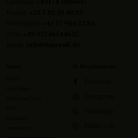
Gjermani:
+49174 1006637
Francë:
+33 7 82 38 40 25
Switzerland:
+41 77 964 25 84
Zyra:
+49 95746544635
Email:
info@funerali.de
Menu
Të Rëndësishme
Fillimi
Facebook
Rreth Nesh
Instagram
Shërbimet Tona
FAQ
Whatsapp
Kontaktet
Phone-call
Impressum
Datenschutzerklärung