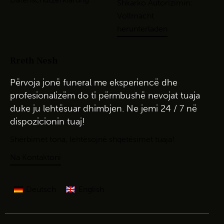
Shkarko Autorizimin:
Vollmacht
herunterladen
Rreth Nesh
Përvoja
jonë
funeral
me
eksperiencë
dhe
profesionalizëm
do
ti
përmbushë
nevojat
tuaja
duke
ju
lehtësuar
dhimbjen
. Ne
jemi
24 / 7
në
dispozicionin
tuaj!
Shërbimet
t
ona
,
le
htëso
jnë
shqetësimet tuaja
!
Na Kontaktoni
Deutsch
English