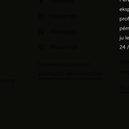
Facebook
eks
Instagram
pro
për
Whatsapp
ju
l
Phone-call
24 /
Shë
Shkarko Autorizimin:
shq
Vollmacht herunterladen
lärung
Na 