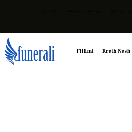
24 / 7...
në dispozicionin tuaj
Agjensi Fun
Fillimi
Rreth Nesh