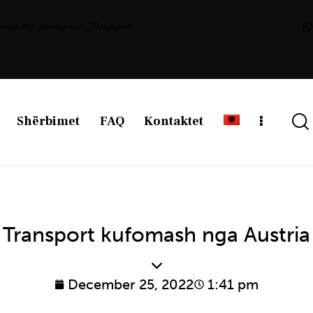
erale, Me përvojë mbi 20 vjeçare
Shërbimet
FAQ
Kontaktet
Transport kufomash nga Austria
December 25, 2022
1:41 pm