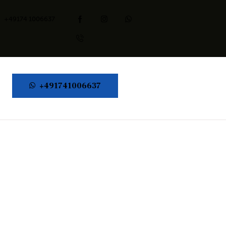
+49174 1006637
+491741006637