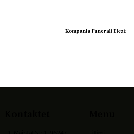
Kompania Funerali Elezi:
Kontaktet
Menu
Maintal Str 1, 96247
Fillimi