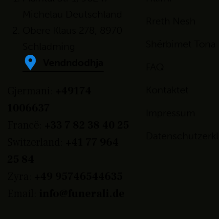
Michelau Deutschland
Rreth Nesh
Obere Klaus 278, 8970
Shërbimet Tona
Schladming
Vendndodhja
FAQ
Gjermani:
+49174
Kontaktet
1006637
Impressum
Francë:
+33 7 82 38 40 25
Datenschutzerk
Switzerland:
+41 77 964
25 84
Zyra:
+49 95746544635
Email:
info@funerali.de