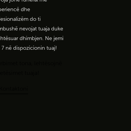
periencë
dhe
fesionalizëm
do
ti
mbushë
nevojat
tuaja
duke
ehtësuar
dhimbjen
. Ne
jemi
 7
në
dispozicionin
tuaj!
rbimet
t
ona
,
le
htëso
jnë
etësimet tuaja
!
Kontaktoni